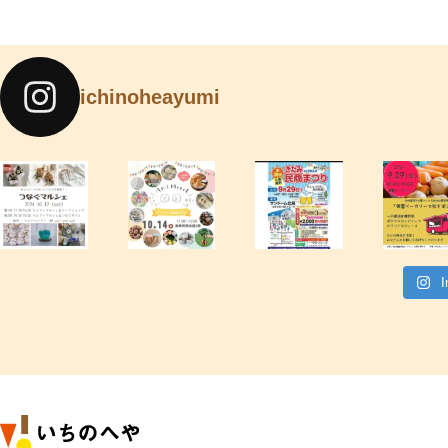
ichinoheayumi